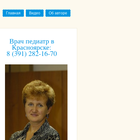
Главная
Видео
Об авторе
Врач педиатр в
Красноярске:
8 (391) 282-16-70