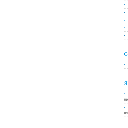
С
Я
пр
оч