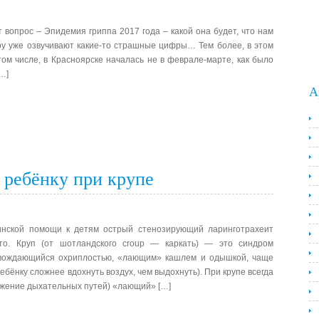
т вопрос – Эпидемия гриппа 2017 года – какой она будет, что нам
ру уже озвучивают какие-то страшные цифры… Тем более, в этом
 том числе, в Красноярске началась не в феврале-марте, как было
…]
А
 ребёнку при крупе
инской помощи к детям острый стенозирующий ларинготрахеит
сто. Круп (от шотландского croup — каркать) — это синдром
овождающийся охриплостью, «лающим» кашлем и одышкой, чаще
ебёнку сложнее вдохнуть воздух, чем выдохнуть). При крупе всегда
ужение дыхательных путей) «лающий» […]